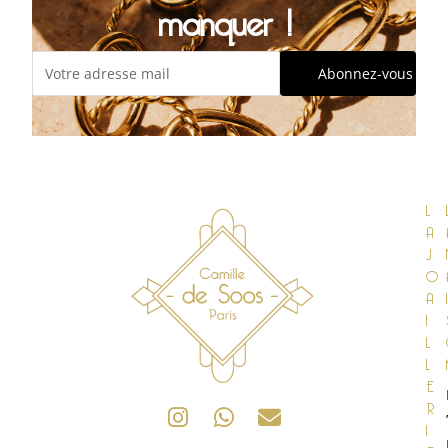
manquer !
L
A
J
O
A
I
I
L
L
E
R
’
I