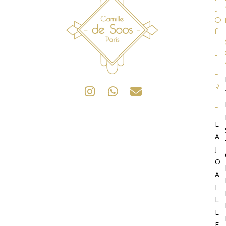
J
O
A
I
I
L
L
E
R
’
I
E
L
A
J
O
A
I
L
L
E