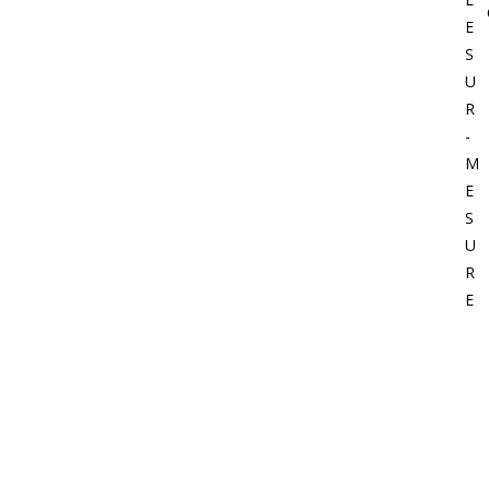
E
S
U
R
-
M
E
S
U
R
E